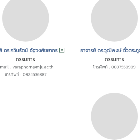
์ ดร.กวินรัตน์ อัฐวงศ์ชยากร
อาจารย์ ดร.วุฒิพงษ์ ฉั่วตระกู
กรรมการ
กรรมการ
mail : varaphorn@mju.ac.th
โทรศัพท์ : 0897558989
โทรศัพท์ : 0924536387