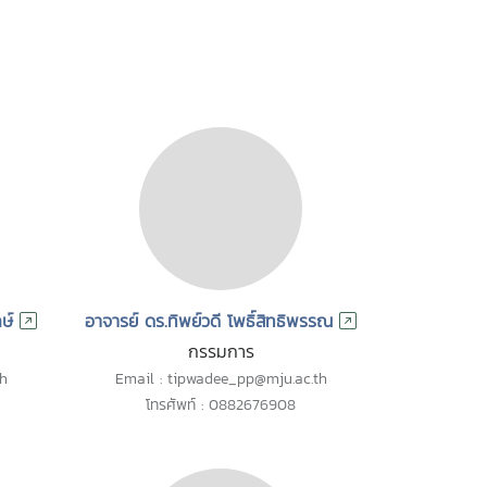
ษ์
อาจารย์ ดร.ทิพย์วดี โพธิ์สิทธิพรรณ
กรรมการ
th
Email : tipwadee_pp@mju.ac.th
โทรศัพท์ : 0882676908